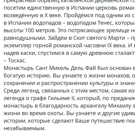
прекрасный образец каталанской деревенской Г
посетим единственную в Испании церковь роман
возведённую в X веке. Пройдёмся под одним из
в Испании водопадов – водопадом Тенес,
который
высоты 100 метров. Это потрясающее зрелище не
равнодушными
. Зайдём в Скит святого Марти – 
экземпляр горной романской часовни IX века. И 
надев каски, спустимся в самую древнюю сталак
– Тоскас.
Монастырь Сант Микель Дель Фай был основан в 
богатую историю
. Вы узнаете о жизни монахов, о
сохранении и распространении культуры и знан
Среди легенд, связанных с этим местом, самая из
легенда о графе Гильеме II, который, по предани
монастырь в благодарность архангелу Михаилу з
жизни во время охоты. Вы узнаете и другие уди
истории, которые сделают Ваше путешествие по
незабываемым.