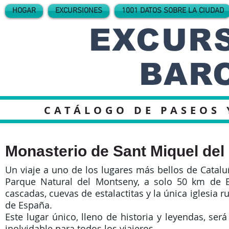
HOGAR
EXCURSIONES
1001 DATOS SOBRE LA CIUDAD
EXCURS
BAR
CATÁLOGO DE PASEOS 
Monasterio de Sant Miquel del 
Un viaje a uno de los lugares más bellos de Catalu
Parque Natural del Montseny, a solo 50 km de B
cascadas, cuevas de estalactitas y la única iglesia 
de España.
Este lugar único, lleno de historia y leyendas, ser
inolvidable para todos los viajeros.