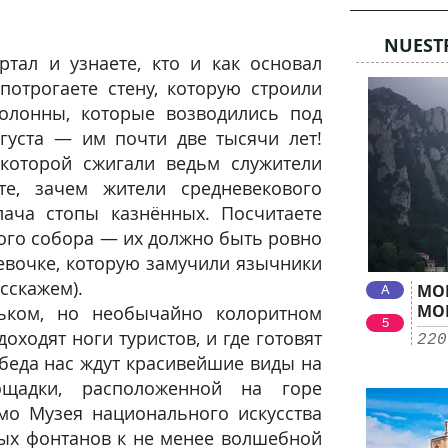
NUEST
ртал и узнаете, кто и как основал
потрогаете стену, которую строили
олонны, которые возводились под
густа — им почти две тысячи лет!
которой сжигали ведьм служители
те, зачем жители средневекового
ача стопы казнённых. Посчитаете
ого собора — их должно быть ровно
девочке, которую замучили язычники
сскажем).
MO
A
MO
ьком, но необычайно колоритном
5
доходят ноги туристов, и где готовят
220
обеда нас ждут красивейшие виды на
щадки, расположенной на горе
о Музея национального искусства
ых фонтанов к не менее волшебной