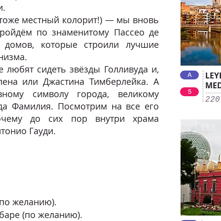
и.
 тоже местный колорит!) — мы вновь
Пройдём по знаменитому Пассео де
 домов, которые строили лучшие
низма.
 любят сидеть звёзды Голливуда и,
LEY
A
лена или Джастина Тимберлейка. А
MED
вному символу города, великому
5
220
да Фамилия. Посмотрим на все его
очему до сих пор внутри храма
тонио Гауди.
(по желанию).
баре (по желанию).