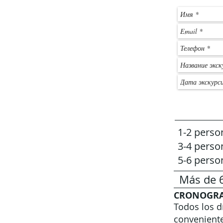
1-2 perso
3-4 perso
5-6 perso
Más de 6
CRONOGR
Todos los d
conveniente