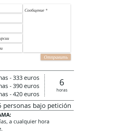
Отправить
nas - 333 euros
6
nas - 390 euros
horas
nas - 420 euros
 personas bajo petición
AMA:
ías, a cualquier hora
.