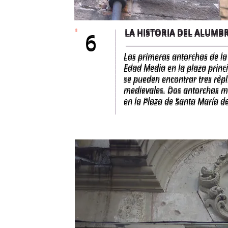
LA HISTORIA DEL ALUMB
LA HISTORIA DEL ALUMB
6
6
Las primeras antorchas de la
Las primeras antorchas de la
Edad Media en la plaza princip
Edad Media en la plaza princip
se pueden encontrar tres rép
se pueden encontrar tres rép
medievales. Dos antorchas m
medievales. Dos antorchas m
en la Plaza de Santa María de
en la Plaza de Santa María de