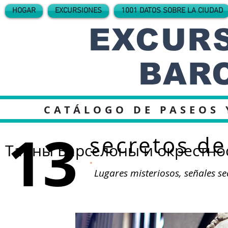
HOGAR
EXCURSIONES
1001 DATOS SOBRE LA CIUDAD
EXCURS
BAR
CATÁLOGO DE PASEOS 
13
secretos de
Тайны Барселоны и окрестно
Lugares misteriosos, señales s