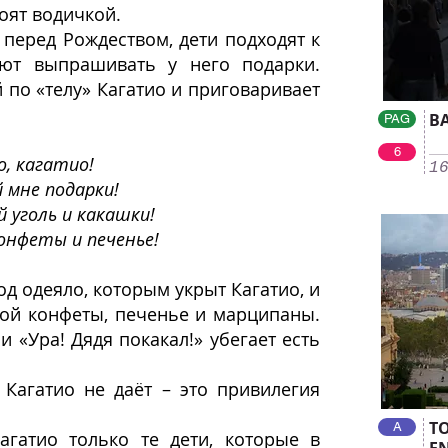
оят водичкой.
 перед Рождеством, дети подходят к
ют выпрашивать у него подарки.
 по «телу» Кагатио и приговаривает
BA
PAG
6
, кагатио!
1
 мне подарки!
й уголь и какашки!
онфеты и печенье!
д одеяло, которым укрыт Кагатио, и
пой конфеты, печенье и марципаны.
 «Ура! Дядя покакал!» убегает есть
Кагатио не даёт – это привилегия
T
A
агатио только те дети, которые в