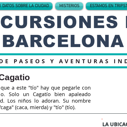
1 DATOS SOBRE LA CIUDAD
MISTERIOS
ESTAMOS EN TRIPS
CURSIONES
BARCELONA
DE PASEOS Y AVENTURAS IN
Cagatio
que a este "tío" hay que pegarle con
lo. Solo un Cagatío bien apaleado
ad. Los niños lo adoran. Su nombre
aga" (caca, mierda) y "tío" (tío).
LA UBICA