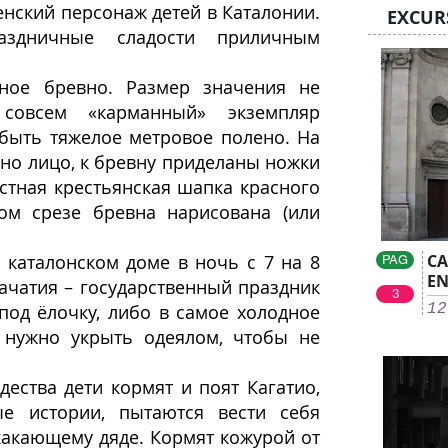
нский персонаж детей в Каталонии.
EXCUR
здничные сладости приличным
ное бревно. Размер значения не
совсем «карманный» экземпляр
 быть тяжелое метровое полено. На
но лицо, к бревну приделаны ножки
естная крестьянская шапка красного
гом срезе бревна нарисована (или
 каталонском доме в ночь с 7 на 8
CA
PAG
EN
ачатия – государственный праздник
3
 под ёлочку, либо в самое холодное
12
о нужно укрыть одеялом, чтобы не
дества дети кормят и поят Кагатио,
е истории, пытаются вести себя
какающему дяде. Кормят кожурой от