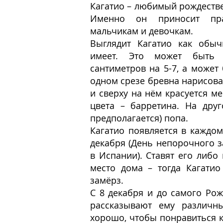
Кагатио – любимый рождестве
Именно он приносит пра
мальчикам и девочкам.
Выглядит Кагатио как обыч
имеет. Это может быть 
сантиметров на 5-7, а может
одном срезе бревна нарисова
и сверху на нём красуется м
цвета – барретина. На дру
предполагается) попа.
Кагатио появляется в каждом
декабря (День непорочного з
в Испании). Ставят его либо
место дома – тогда Кагати
замёрз.
С 8 декабря и до самого Рож
рассказывают ему различны
хорошо, чтобы понравиться 