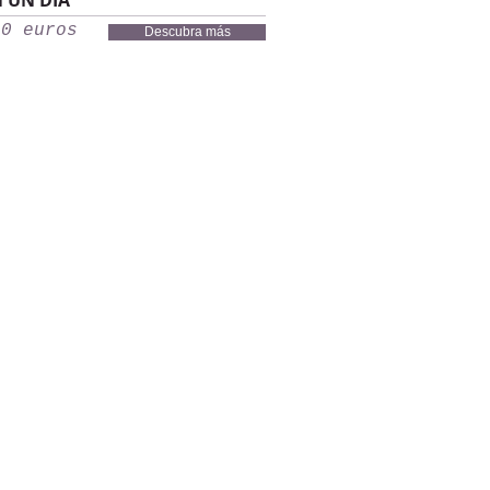
 UN DÍA
10 euros
Descubra más