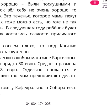
EN
8
я хорошо – были послушными и
2
ок вёл себя не очень хорошо, то
». Это печенье, которое мамы пекут
Их тоже можно есть, но уже не так
ты. В следующем году ребёнок будет
му достались сладости приличного
 совсем плохо, то под Кагатио
но заслуженно.
чески в любом магазине Барселоны.
порядка 30 евро. Среднего размера
18 евро. Отдельно продаются и
ьшинство мам предпочитают делать
стоит у Кафедрального Собора весь
.
+34-634-174-005