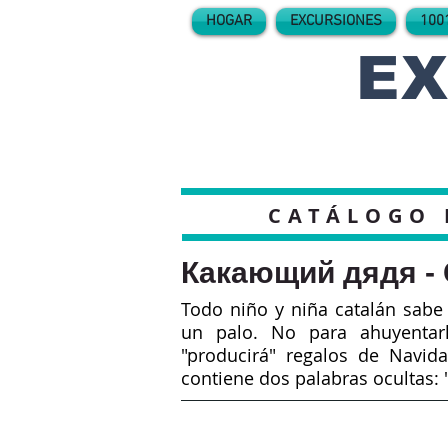
HOGAR
EXCURSIONES
100
EX
CATÁLOGO 
Какающий дядя - 
Todo niño y niña catalán sabe 
un palo. No para ahuyentar
"producirá" regalos de Navid
contiene dos palabras ocultas: "c