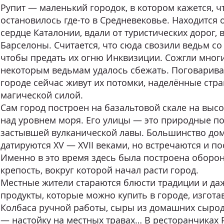
Рупит — маленький городок, в котором кажется, ч
остановилось где-то в Средневековье. Находится 
сердце Каталонии, вдали от туристических дорог, в
Барселоны. Считается, что сюда свозили ведьм со 
чтобы предать их огню Инквизиции. Сожгли многи
некоторым ведьмам удалось сбежать. Поговариваю
городе сейчас живут их потомки, наделённые стр
магической силой.
Сам город построен на базальтовой скале на высо
над уровнем моря. Его улицы — это природные п
застывшей вулканической лавы. Большинство дом
датируются XV — XVII веками, но встречаются и пос
Именно в это время здесь была построена оборо
крепость, вокруг которой начал расти город.
Местные жители стараются блюсти традиции и да
продукты, которые можно купить в городе, изгота
Колбаса ручной работы, сыры из домашних сыро
— настойку на местных травах… В ресторанчиках 