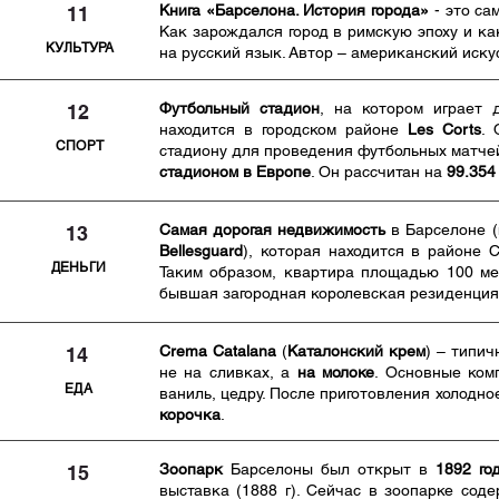
Книга «Барселона. История города»
- это са
11
Как зарождался город в римскую эпоху и ка
КУЛЬТУРА
на русский язык. Автор – американский иск
Футбольный стадион
, на котором играет
12
находится в городском районе
Les Corts
. 
СПОРТ
стадиону для проведения футбольных матче
стадионом в
Европе
. Он рассчитан на
99.354
Самая дорогая недвижимость
в Барселоне (
13
Bellesguard
), которая находится в районе 
ДЕНЬГИ
Таким образом, квартира площадью 100 ме
бывшая загородная королевская резиденци
Crema Catalana
(
Каталонский крем
) – типи
14
не на сливках, а
на молоке
. Основные ко
ЕДА
ваниль, цедру. После приготовления холодн
корочка
.
Зоопарк
Барселоны был открыт в
1892 го
15
выставка (1888 г). Сейчас в зоопарке сод