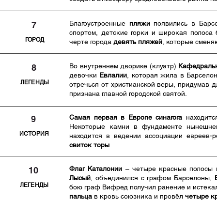
Благоустроенные
пляжи
появились в Барс
7
спортом, детские горки и широкая полоса
ГОРОД
черте города
девять пляжей
, которые сменяю
Во внутреннем дворике (клуатр)
Кафедральн
8
девочки
Евлалии
, которая жила в Барсело
ЛЕГЕНДЫ
отречься от христианской веры, придумав 
признана главной городской святой.
Самая первая в Европе синагога
находитс
9
Некоторые камни в фундаменте нынешнего
ИСТОРИЯ
находится в ведении ассоциации евреев-
свиток торы
.
Флаг Каталонии
– четыре красные полосы 
10
Лысый
, объединился с графом Барселоны,
ЛЕГЕНДЫ
бою граф Вифред получил ранение и истекал
пальца
в кровь союзника и провёл
четыре к