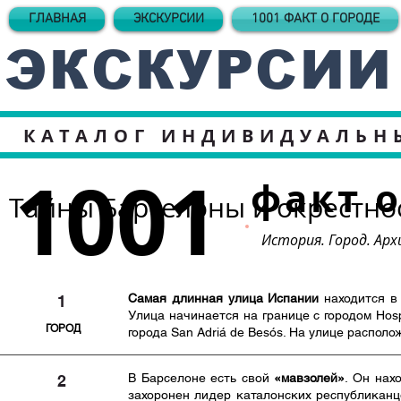
ГЛАВНАЯ
ЭКСКУРСИИ
1001 ФАКТ О ГОРОДЕ
ЭКСКУРСИИ
КАТАЛОГ ИНДИВИДУАЛЬН
1001
факт 
Тайны Барселоны и окрестно
История. Город. Арх
Самая длинная улица Испании
находится в
1
Улица начинается на границе с городом Hosp
​ГОРОД
города San Adriá de Besós. На улице располо
В Барселоне есть свой
«мавзолей»
. Он нах
2
захоронен лидер каталонских республикан