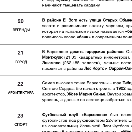
начинают танцевать сардану.
В районе El Born
есть
улица Старых Обмено
20
золото и разменивали валюту морякам, п
ЛЕГЕНДЫ
которая на испанском языке называется
«ба
появилось слово
«банк»
в современном пони
В Барселоне
десять городских районов
. О
21
Монтжуик
(21,35 квадратных километров)
ГОРОД
Эшампле
(262.485 человек), меньше всег
находится в районах
Лес Кортс
и
Саррия-Са
Самая высокая точка Барселоны – гора
Тиби
22
Святого Сердца. Его начал строить в
1902
го
АРХИТЕКТУРА
архитектор,
Жозе Мария Санье
. Внутри хра
уровень, а дальше по лестнице забраться к 
Футбольный клуб «Барселона»
был осно
23
футболистов под руководством 22-летнего 
СПОРТ
из основательниц Испанской Лиги Футбола и
символов Каталонии, отсюда и девиз –
«Més 