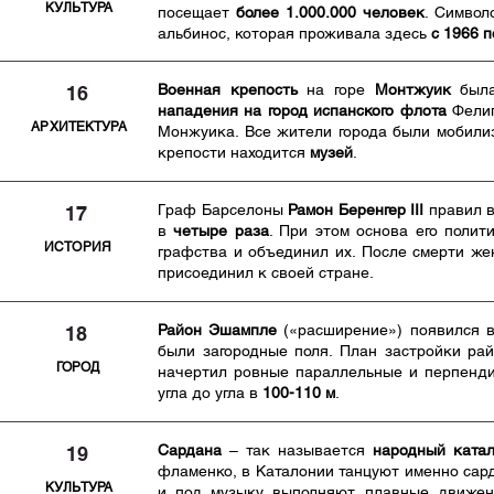
КУЛЬТУРА
посещает
более 1.000.000 человек
. Символ
альбинос, которая проживала здесь
с 1966 п
Военная крепость
на горе
Монтжуик
была
16
нападения на город испанского флота
Фелип
АРХИТЕКТУРА
Монжуика. Все жители города были мобилиз
крепости находится
музей
.
Граф Барселоны
Рамон Беренгер III
правил 
17
в
четыре раза
. При этом основа его полит
ИСТОРИЯ
графства и объединил их. После смерти же
присоединил к своей стране.
Район Эшампле
(«расширение») появился 
18
были загородные поля. План застройки р
ГОРОД
начертил ровные параллельные и перпенди
угла до угла в
100-110 м
.
Сардана
– так называется
народный катал
19
фламенко, в Каталонии танцуют именно сарда
КУЛЬТУРА
и под музыку выполняют плавные движен