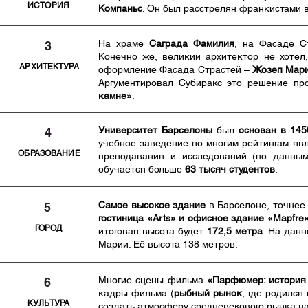
ИСТОРИЯ
Компаньс
. Он был расстрелян франкистами в 
На храме
Саграда Фамилия
, на Фасаде С
3
Конечно же, великий архитектор не хотел
АРХИТЕКТУРА
оформление Фасада Страстей –
Жозеп Мари
Аргументировал Субиракс это решение пр
камне»
.
Университет Барселоны
был
основан в 145
4
учебное заведение по многим рейтингам явл
ОБРАЗОВАНИЕ
преподавания и исследований (по данным
обучается больше
63 тысяч студентов
.
Самое высокое здание
в Барселоне, точнее 
5
гостиница «Arts» и офисное здание «Mapfre
​ГОРОД
итоговая высота будет
172,5 метра
. На дан
Марии. Её высота 138 метров.
Многие сцены фильма
«Парфюмер: история
6
кадры фильма (
рыбный рынок
, где родился
КУЛЬТУРА
создать атмосферу средневекового рынка н