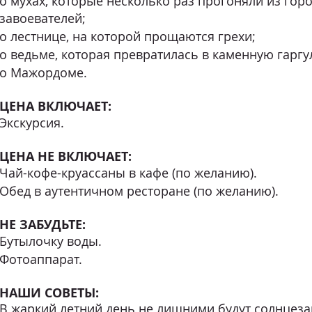
о мухах, которые несколько раз прогоняли из гор
завоевателей;
о лестнице, на которой прощаются грехи;
о ведьме, которая превратилась в каменную гаргу
о Мажордоме.
ЦЕНА ВКЛЮЧАЕТ:
Экскурсия.
ЦЕНА НЕ ВКЛЮЧАЕТ:
Чай-кофе-круассаны в кафе (по желанию).
Обед в аутентичном ресторане (по желанию).
НЕ ЗАБУДЬТЕ:
Бутылочку воды.
Фотоаппарат.
НАШИ СОВЕТЫ:
В жаркий летний день не лишними будут солнцез