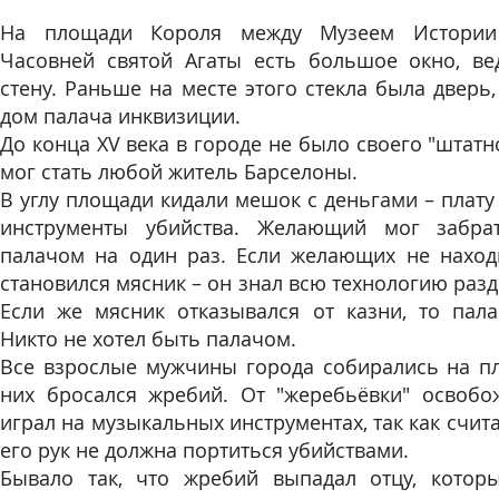
На площади Короля между Музеем Истории
Часовней святой Агаты есть большое окно, в
стену. Раньше на месте этого стекла была дверь,
дом палача инквизиции.
До конца XV века в городе не было своего "штатн
мог стать любой житель Барселоны.
В углу площади кидали мешок с деньгами – плату 
инструменты убийства. Желающий мог забра
палачом на один раз. Если желающих не наход
становился мясник – он знал всю технологию раз
Если же мясник отказывался от казни, то палач
Никто не хотел быть палачом.
Все взрослые мужчины города собирались на п
них бросался жребий. От "жеребьёвки" освобож
играл на музыкальных инструментах, так как счита
его рук не должна портиться убийствами.
Бывало так, что жребий выпадал отцу, кото