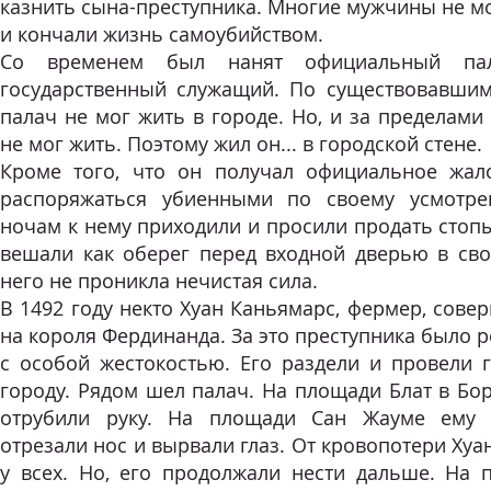
казнить сына-преступника. Многие мужчины не мо
и кончали жизнь самоубийством.
Со временем был нанят официальный па
государственный служащий. П
о существовавшим
палач не мог жить в городе. Но, и за пределами
не мог жить. Поэтому жил он... в городской стене.
Кроме того, что он получал официальное жал
распоряжаться убиенными по своему усмотре
ночам к нему приходили и просили продать стоп
вешали как оберег перед входной дверью в сво
него не проникла нечистая сила.
В 1492 году некто Хуан Каньямарс, фермер, сов
на короля Фердинанда. За это преступника было 
с особой жестокостью. Его раздели и провели 
городу. Рядом шел палач. На площади Блат в Бо
отрубили руку. На площади Сан Жауме ему о
отрезали нос и вырвали глаз. От кровопотери Хуан
у всех. Но, его продолжали нести дальше. На 