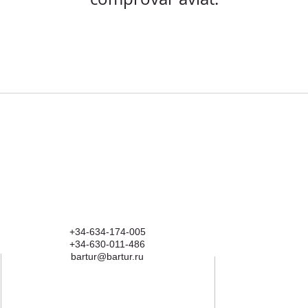
+34-634-174-005
+34-630-011-486
bartur@bartur.ru