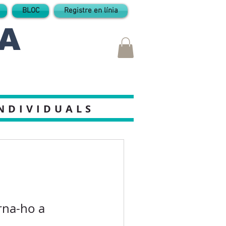
BLOC
Registre en línia
A
INDIVIDUALS
rna-ho a