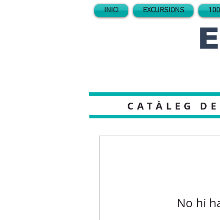
INICI
EXCURSIONS
100
E
CATÀLEG DE
No hi h