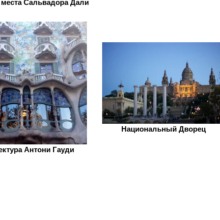
места Сальвадора Дали
Национальный Дворец
ектура Антони Гауди