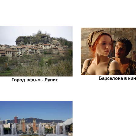
Барселона в ки
Город ведьм - Рупит