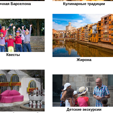
чная Барселона
Кулинарные традиции
Квесты
Жирона
Детские экскурсии