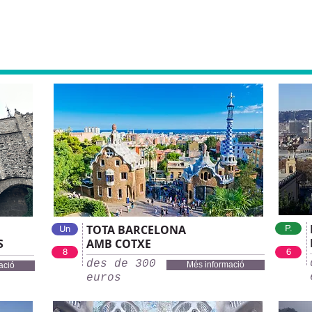
a
TOTA BARCELONA
P.
Un
S
AMB COTXE
8
6
des de 300
Més informació
ació
euros