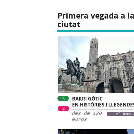
Primera vegada a l
ciutat
BARRI GÒTIC
P.
EN HISTÒRIES I LLEGENDE
2
des de 120
Més inform
euros