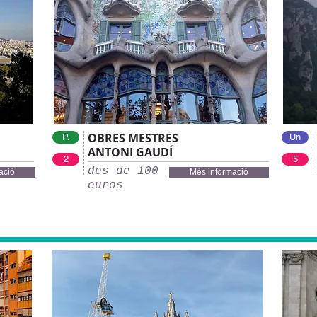
OBRES MESTRES
P.
Un
ANTONI GAUDÍ
2
5
des de 100
ació
Més informació
euros