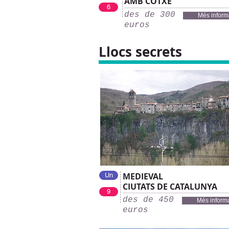
AMB COTXE
6
des de 300
Més inform
euros
Llocs secrets
MEDIEVAL
Un
CIUTATS DE CATALUNYA
9
des de 450
Més inform
euros