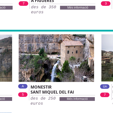
A FIGUERES
7
3
des de 350
ació
Més informació
euros
А
MONESTIR
Un
SANT MIQUEL DEL FAI
5
7
des de 250
ació
Més informació
euros