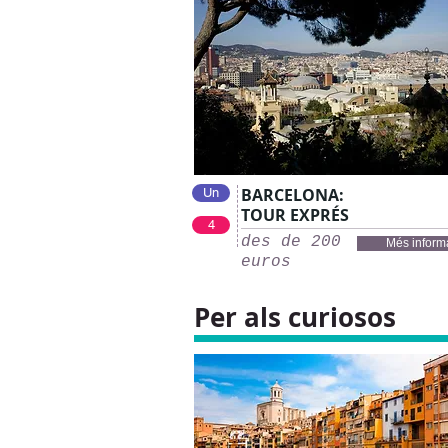
BARCELONA:
Un
TOUR EXPRÉS
4
des de 200
Més inform
euros
Per als curiosos