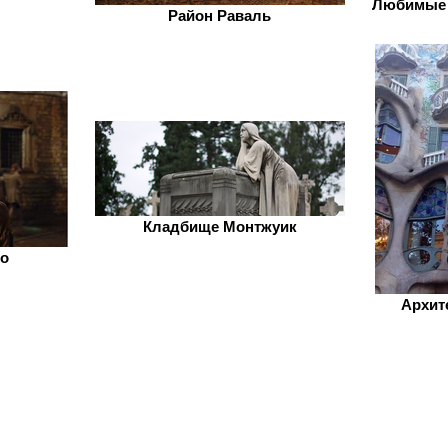
Любимые 
Район Раваль
Кладбище Монтжуик
но
Архит