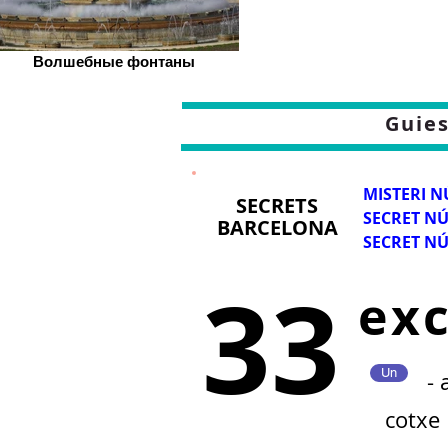
Волшебные фонтаны
Guies
MISTERI N
SECRETS
SECRET NÚ
BARCELONA
SECRET NÚ
33
ex
Un
-
cotxe