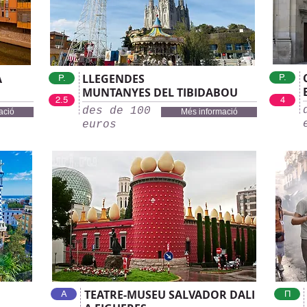
A
LLEGENDES
P.
P.
MUNTANYES DEL TIBIDABOU
2.5
4
des de 100
ació
Més informació
euros
TEATRE-MUSEU SALVADOR DALI
А
П