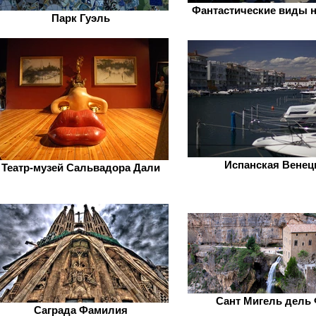
Фантастические виды н
Парк Гуэль
Испанская Венец
Театр-музей Сальвадора Дали
Сант Мигель дель
Саграда Фамилия