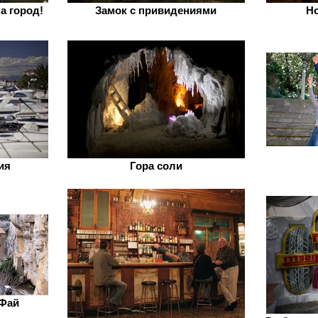
а город!
Замок с привидениями
Но
ия
Гора соли
 Фай