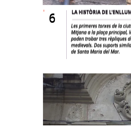
LA HISTÒRIA DE L'ENLL
LA HISTÒRIA DE L'ENLL
6
6
Les primeres torxes de la ciut
Les primeres torxes de la ciut
Mitjana a la plaça principal, l
Mitjana a la plaça principal, l
poden trobar tres rèpliques d
poden trobar tres rèpliques d
medievals. Dos suports simila
medievals. Dos suports simila
de Santa Maria del Mar.
de Santa Maria del Mar.