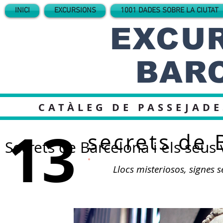
INICI
EXCURSIONS
1001 DADES SOBRE LA CIUTAT
EXCUR
BAR
CATÀLEG DE PASSEJADE
13
secrets de 
Secrets de Barcelona i els seus 
Llocs misteriosos, signes 