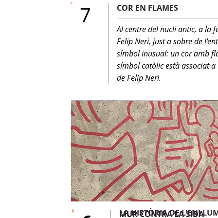
7
COR EN FLAMES
Al centre del nucli antic, a la 
Felip Neri, just a sobre de l'en
símbol inusual: un cor amb f
símbol catòlic està associat 
de Felip Neri.
LA HISTÒRIA DE L'ENLL
MUR CONTRA LA SIDA