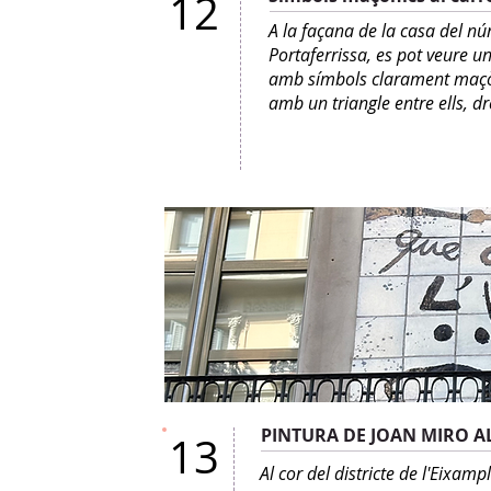
12
A la façana de la casa del nú
Portaferrissa, es pot veure u
amb símbols clarament maçò
amb un triangle entre ells, d
PINTURA DE JOAN MIRO A
13
Al cor del districte de l'Eixampl