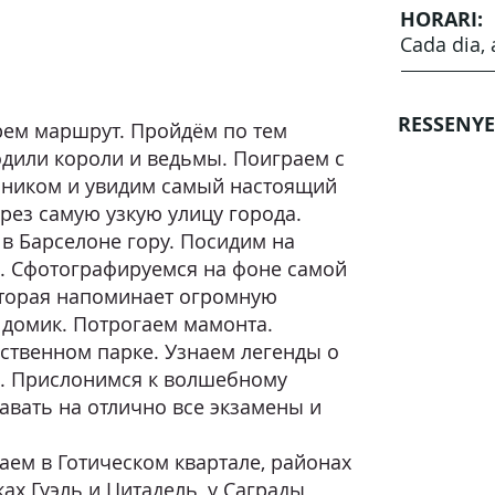
HORARI:
Cada dia, 
RESSENYE
ем маршрут. Пройдём по тем
дили короли и ведьмы. Поиграем с
ником и увидим самый настоящий
ез самую узкую улицу города.
в Барселоне гору. Посидим на
. Сфотографируемся на фоне самой
оторая напоминает огромную
 домик. Потрогаем мамонта.
нственном парке. Узнаем легенды о
е. Прислонимся к волшебному
авать на отлично все экзамены и
аем в Готическом квартале, районах
ках Гуэль и Цитадель, у Саграды