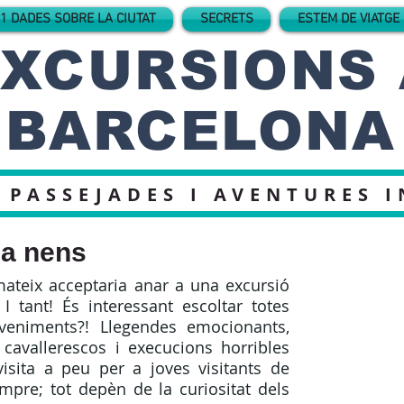
1 DADES SOBRE LA CIUTAT
SECRETS
ESTEM DE VIATGE
XCURSIONS 
BARCELONA
 PASSEJADES I AVENTURES 
r a nens
mateix acceptaria anar a una excursió
I tant! És interessant escoltar totes
veniments?! Llegendes emocionants,
s cavallerescos i execucions horribles
isita a peu per a joves visitants de
mpre; tot depèn de la curiositat dels