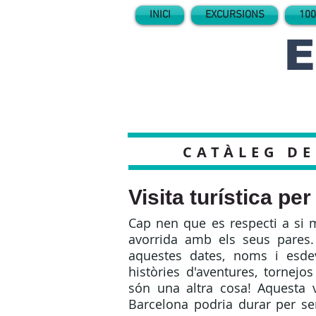
INICI
EXCURSIONS
100
E
CATÀLEG DE
Visita turística pe
Cap nen que es respecti a si 
avorrida amb els seus pares. 
aquestes dates, noms i esde
històries d'aventures, tornejo
són una altra cosa! Aquesta v
Barcelona podria durar per se