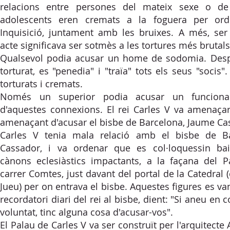
relacions entre persones del mateix sexe o de
adolescents eren cremats a la foguera per ord
Inquisició, juntament amb les bruixes. A més, ser
acte significava ser sotmès a les tortures més brutals
Qualsevol podia acusar un home de sodomia. Despr
torturat, es "penedia" i "traïa" tots els seus "socis"
torturats i cremats.
Només un superior podia acusar un funcionari
d'aquestes connexions. El rei Carles V va amenaçar 
amenaçant d'acusar el bisbe de Barcelona, Jaume Ca
Carles V tenia mala relació amb el bisbe de B
Cassador, i va ordenar que es col·loquessin baix
cànons eclesiàstics impactants, a la façana del Pa
carrer Comtes, just davant del portal de la Catedral (
Jueu) per on entrava el bisbe. Aquestes figures es va
recordatori diari del rei al bisbe, dient: "Si aneu en
voluntat, tinc alguna cosa d'acusar-vos".
El Palau de Carles V va ser construït per l'arquitecte