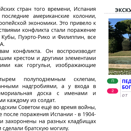
йских стран того времени, Испания
ЭКСК
 последние американские колонии,
ропейской экономики. Это привело к
ствиями конфликта стали поражение
Кубы, Пуэрто-Рико и Филиппин, все
А.
вам конфликта. Он воспроизводит
ьшим крестом и другими элементами
кими как горгульи, изображающие
ырем полуподземным склепам,
ПЕД
П
анными надгробиями, а у входа в
БО
2
емориальная доска с именами и
от 
и каждому из солдат.
дским Советом ещё во время войны,
е после поражения Испании - в 1904-
ли захоронены на разных кладбищах
и сделали братскую могилу.