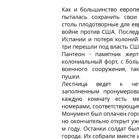
Как и большинство европе
пыталась сохранить свои
столь плодотворные для ев
войне против США. Послед
Испании и потеря колоний 
три перешли под власть СШ
Пантеон - памятник жерт
колониальный форт, с бол
военного сооружения, та
пушки.
Лестница ведет к чет
заполненным пронумеров
каждую комнату есть м
номерами, соответствующим
Монумент был оплачен горо
но окончательно открыт уж
м году. Останки солдат бы
города. Их собрали вместе 