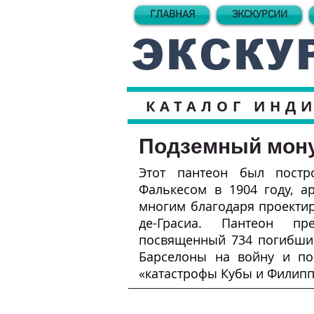
ГЛАВНАЯ
ЭКСКУРСИИ
ЭКСКУ
КАТАЛОГ ИНД
Подземный мон
Этот пантеон был постр
Фалькесом в 1904 году, а
многим благодаря проектир
де-Грасиа. Пантеон пре
посвященный 734 погибшим
Барселоны на войну и по
«катастрофы Кубы и Филипп