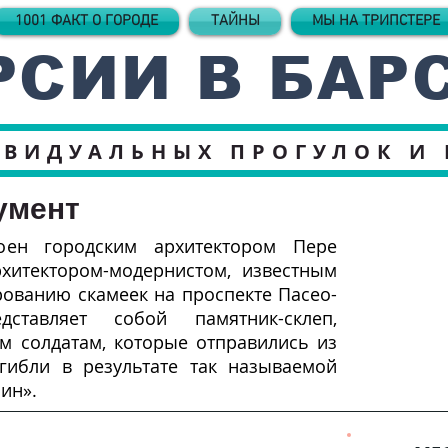
1001 ФАКТ О ГОРОДЕ
ТАЙНЫ
МЫ НА ТРИПСТЕРЕ
РСИИ В БАР
ИВИДУАЛЬНЫХ ПРОГУЛОК И
умент
оен городским архитектором Пере
рхитектором-модернистом, известным
ованию скамеек на проспекте Пасео-
дставляет собой памятник-склеп,
 солдатам, которые отправились из
гибли в результате так называемой
ин».