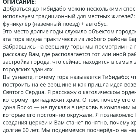
ОПИСАНИЕ:
Добраться до Тибидабо можно несколькими спо
используем традиционный для местных жителей: 
фуникулёр (наземный поезд) + автобус.
Это место долгие годы служило объектом городск
эта гора видна практически из любого района Б
Забравшись на вершину горы мы посмотрим на г
расскажу Вам, где располагается тот или иной ра
застройка города, что сейчас находится в самых
городских зданиях.
Вы узнаете, почему гора называется Тибидабо; ч
построить на её вершине и как пришла идея воз
Святого Сердца. Я расскажу о католическом орде
которому принадлежит храм. О том, почему его 
дона Боско — не пускали в церковь в компании 
которые его постоянно окружали. Я познакомлю 
создания церкви и Вам станет понятно, почему х
долгие 60 лет. Мы поднимемся поочерёдно на не