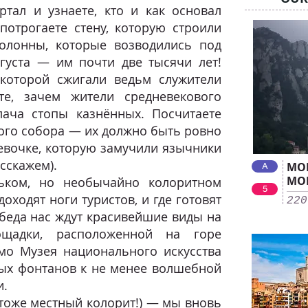
ртал и узнаете, кто и как основал
потрогаете стену, которую строили
олонны, которые возводились под
густа — им почти две тысячи лет!
которой сжигали ведьм служители
те, зачем жители средневекового
ача стопы казнённых. Посчитаете
ого собора — их должно быть ровно
девочке, которую замучили язычники
сскажем).
МО
A
МО
ьком, но необычайно колоритном
5
доходят ноги туристов, и где готовят
220
обеда нас ждут красивейшие виды на
щадки, расположенной на горе
о Музея национального искусства
ых фонтанов к не менее волшебной
и.
 тоже местный колорит!) — мы вновь