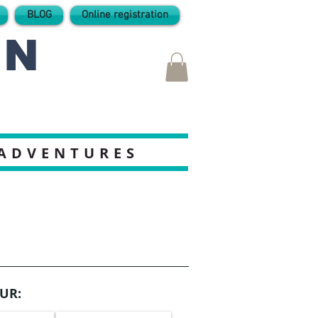
BLOG
Online registration
IN
 ADVENTURES
UR: