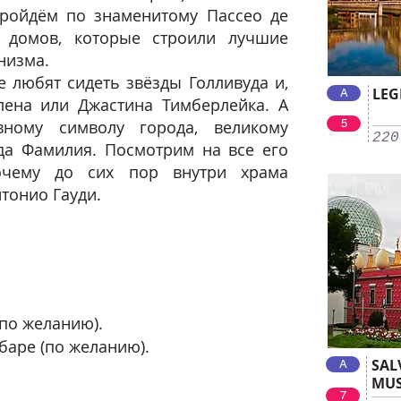
Пройдём по знаменитому Пассео де
 домов, которые строили лучшие
низма.
 любят сидеть звёзды Голливуда и,
LEG
A
лена или Джастина Тимберлейка. А
вному символу города, великому
5
220
да Фамилия. Посмотрим на все его
очему до сих пор внутри храма
тонио Гауди.
(по желанию).
баре (по желанию).
SAL
A
MUS
7