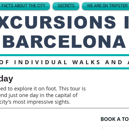
 FACTS ABOUT THE CITY
SECRETS
WE ARE ON TRIPSTER
XCURSIONS 
BARCELONA
OF INDIVIDUAL WALKS AND
 day
d to explore it on foot. This tour is
nd just one day in the capital of
city's most impressive sights.
BOOK A TO