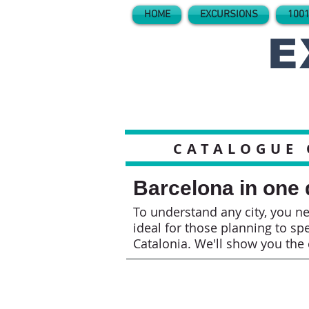
HOME
EXCURSIONS
1001
E
CATALOGUE 
Barcelona in one
To understand any city, you nee
ideal for those planning to spe
Catalonia. We'll show you the 