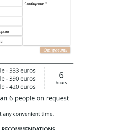
Отправить
le - 333 euros
6
le - 390 euros
hours
le - 420 euros
an 6 people on request
at any convenient time.
 RECOMMENDATIONS