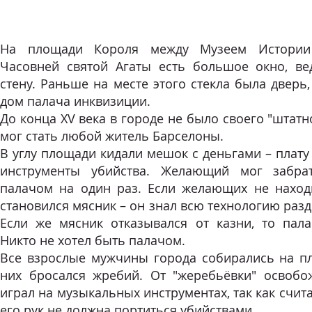
На площади Короля между Музеем Истории
Часовней святой Агаты есть большое окно, в
стену. Раньше на месте этого стекла была дверь,
дом палача инквизиции.
До конца XV века в городе не было своего "штатн
мог стать любой житель Барселоны.
В углу площади кидали мешок с деньгами – плату 
инструменты убийства. Желающий мог забра
палачом на один раз. Если желающих не наход
становился мясник – он знал всю технологию раз
Если же мясник отказывался от казни, то палач
Никто не хотел быть палачом.
Все взрослые мужчины города собирались на п
них бросался жребий. От "жеребьёвки" освобож
играл на музыкальных инструментах, так как счита
его рук не должна портиться убийствами.