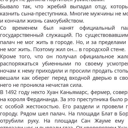
Бывало так, что жребий выпадал отцу, кото
казнить сына-преступника. Многие мужчины не мо
и кончали жизнь самоубийством.
Со временем был нанят официальный па
государственный служащий. П
о существовавшим
палач не мог жить в городе. Но, и за пределами
не мог жить. Поэтому жил он... в городской стене.
Кроме того, что он получал официальное жал
распоряжаться убиенными по своему усмотре
ночам к нему приходили и просили продать стоп
вешали как оберег перед входной дверью в сво
него не проникла нечистая сила.
В 1492 году некто Хуан Каньямарс, фермер, сов
на короля Фердинанда. За это преступника было 
с особой жестокостью. Его раздели и провели 
городу. Рядом шел палач. На площади Блат в Бо
отрубили руку. На площади Сан Жауме ему о
отрезали нос и вырвали глаз. От кровопотери Хуан